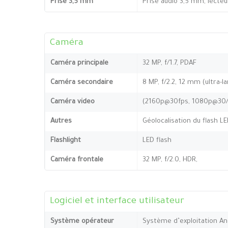
Prise 3,5 mm
Prise audio 3,5 mm, lect
Caméra
Caméra principale
32 MP, f/1.7, PDAF
Caméra secondaire
8 MP, f/2.2, 12 mm (ultra-l
Caméra video
(2160p@30fps, 1080p@30/
Autres
Géolocalisation du flash L
Flashlight
LED flash
Caméra frontale
32 MP, f/2.0, HDR,
Logiciel et interface utilisateur
Système opérateur
Système d’exploitation An