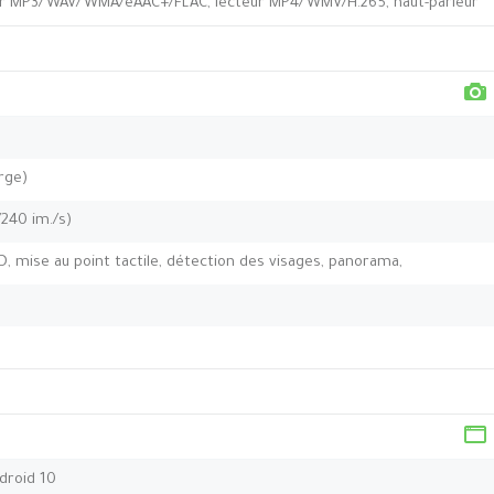
eur MP3/WAV/WMA/eAAC+/FLAC, lecteur MP4/WMV/H.265, haut-parleur
arge)
240 im./s)
ED, mise au point tactile, détection des visages, panorama,
droid 10