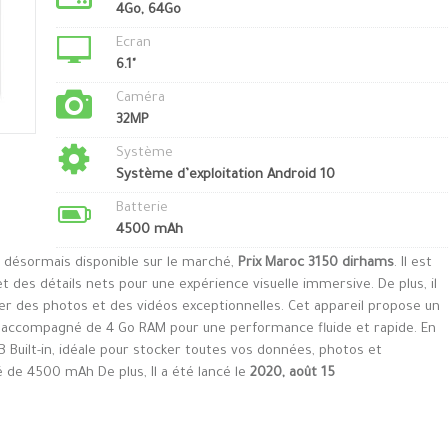
4Go, 64Go
Ecran
6.1"
Caméra
32MP
Système
Système d’exploitation Android 10
Batterie
4500 mAh
 désormais disponible sur le marché,
Prix Maroc 3150 dirhams
. Il est
t des détails nets pour une expérience visuelle immersive. De plus, il
er des photos et des vidéos exceptionnelles. Cet appareil propose un
ccompagné de 4 Go RAM pour une performance fluide et rapide. En
B Built-in, idéale pour stocker toutes vos données, photos et
té de 4500 mAh De plus, Il a été lancé le
2020, août 15