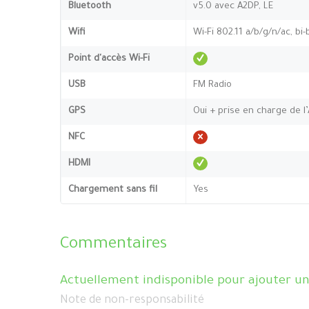
Bluetooth
v5.0 avec A2DP, LE
Wifi
Wi-Fi 802.11 a/b/g/n/ac, bi
Point d'accès Wi-Fi
USB
FM Radio
GPS
Oui + prise en charge de l
NFC
HDMI
Chargement sans fil
Yes
Commentaires
Actuellement indisponible pour ajouter u
Note de non-responsabilité