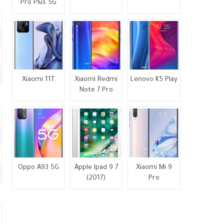
Pro Plus 5G
Xiaomi 11T
Xiaomi Redmi
Lenovo K5 Play
Note 7 Pro
Oppo A93 5G
Apple Ipad 9 7
Xiaomi Mi 9
(2017)
Pro