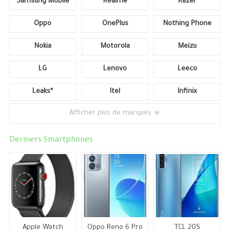
Samsung Mobile
Realme
Razer
Oppo
OnePlus
Nothing Phone
Nokia
Motorola
Meizu
LG
Lenovo
Leeco
Leaks*
Itel
Infinix
Afficher plus de marques
Derniers Smartphones
Apple Watch
Oppo Reno 6 Pro
TCL 20S