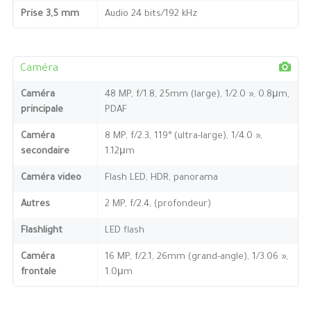
Prise 3,5 mm
Audio 24 bits/192 kHz
Caméra
Caméra
48 MP, f/1.8, 25mm (large), 1/2.0 », 0.8μm,
principale
PDAF
Caméra
8 MP, f/2.3, 119° (ultra-large), 1/4.0 »,
secondaire
1.12μm
Caméra video
Flash LED, HDR, panorama
Autres
2 MP, f/2.4, (profondeur)
Flashlight
LED flash
Caméra
16 MP, f/2.1, 26mm (grand-angle), 1/3.06 »,
frontale
1.0μm