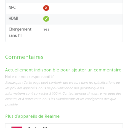
NFC
HDMI
Chargement
Yes
sans fil
Commentaires
Actuellement indisponible pour ajouter un commentaire.
Note de non-responsabilité
Remarque : Cette page peut contenir des erreurs dans les spécifications ou
les prix des appareils, nous ne pouvons donc pas garantir que les
informations sont correctes à 100 %. Contactez-nous si vous remarquez des
erreurs, et à notre tour, nous les examinerons et les corrigerons dès que
possible.
Plus d'appareils de
Realme