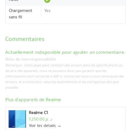
HDMI
Chargement
Yes
sans fil
Commentaires
Actuellement indisponible pour ajouter un commentaire.
Note de non-responsabilité
Remarque : Cette page peut contenir des erreurs dans les spécifications ou
les prix des appareils, nous ne pouvons donc pas garantir que les
informations sont correctes à 100 %. Contactez-nous si vous remarquez des
erreurs, et à notre tour, nous les examinerons et les corrigerons dès que
possible.
Plus d'appareils de
Realme
Realme C1
د. م.1,250.00
Voir les détails →