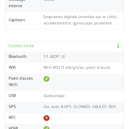
Stockage
128GB
interne
Empreinte digitale (montée sur le côté),
Capteurs
accéléromètre, gyroscope, proximité
Connectivité
Bluetooth
5.1, A2DP, LE
Wifi
Wi-Fi 802.11 a/b/g/n/ac, point d’accès
Point d'accès
Wi-Fi
USB
Quelconque
GPS
Oui, avec A-GPS, GLONASS, GALILEO, BDS
NFC