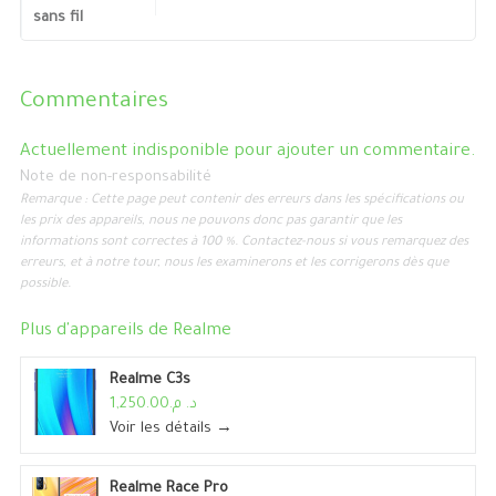
sans fil
Commentaires
Actuellement indisponible pour ajouter un commentaire.
Note de non-responsabilité
Remarque : Cette page peut contenir des erreurs dans les spécifications ou
les prix des appareils, nous ne pouvons donc pas garantir que les
informations sont correctes à 100 %. Contactez-nous si vous remarquez des
erreurs, et à notre tour, nous les examinerons et les corrigerons dès que
possible.
Plus d'appareils de
Realme
Realme C3s
د. م.1,250.00
Voir les détails →
Realme Race Pro