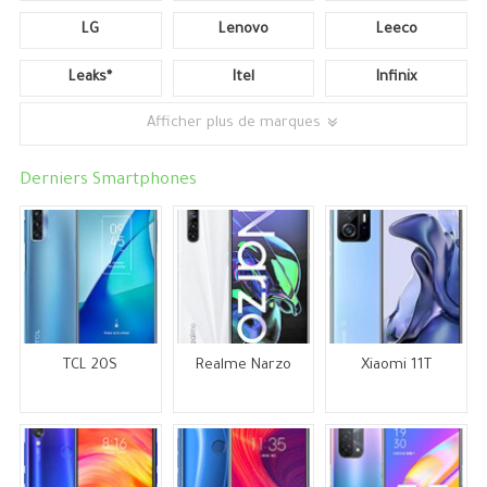
LG
Lenovo
Leeco
Leaks*
Itel
Infinix
Afficher plus de marques
Derniers Smartphones
TCL 20S
Realme Narzo
Xiaomi 11T