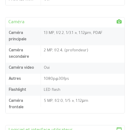
Caméra
Caméra
13 MP, f/2.2, 1/3.1 », 1.12μm, PDAF
principale
Caméra
2 MP, f/2.4, (profondeur)
secondaire
Caméra video
Oui
Autres
1080p@30fps
Flashlight
LED flash
Caméra
5 MP, f/2.0, 1/5 », 1.12μm
frontale