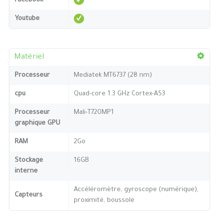
Facebook
Youtube
Matériel
Processeur
Mediatek MT6737 (28 nm)
cpu
Quad-core 1.3 GHz Cortex-A53
Processeur
Mali-T720MP1
graphique GPU
RAM
2Go
Stockage
16GB
interne
Accéléromètre, gyroscope (numérique),
Capteurs
proximité, boussole