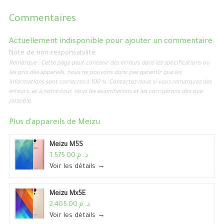
Commentaires
Actuellement indisponible pour ajouter un commentaire.
Note de non-responsabilité
Remarque : Cette page peut contenir des erreurs dans les spécifications ou
les prix des appareils, nous ne pouvons donc pas garantir que les
informations sont correctes à 100 %. Contactez-nous si vous remarquez des
erreurs, et à notre tour, nous les examinerons et les corrigerons dès que
possible.
Plus d'appareils de
Meizu
Meizu M5S
د. م.1,575.00
Voir les détails →
Meizu Mx5E
د. م.2,405.00
Voir les détails →