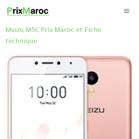
Aller
au
contenu
Meizu M5C Prix Maroc et Fiche
technique