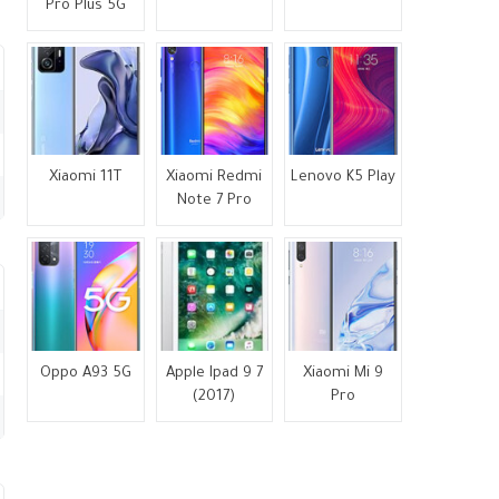
Pro Plus 5G
Xiaomi 11T
Xiaomi Redmi
Lenovo K5 Play
Note 7 Pro
Oppo A93 5G
Apple Ipad 9 7
Xiaomi Mi 9
(2017)
Pro