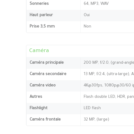
Sonneries
64, MP3, WAV
Haut parleur
Oui
Prise 3,5 mm
Non
Caméra
Caméra principale
200 MP, f/2.0, (grand-angle
Caméra secondaire
13 MP, f/2.4, (ultra-large), 
Caméra video
4K@30fps, 1080p@30/60 i
Autres
Flash double LED, HDR, p
Flashlight
LED flash
Caméra frontale
32 MP, (large)