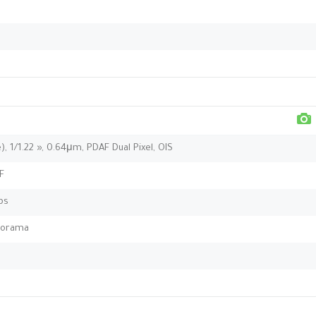
), 1/1.22 », 0.64μm, PDAF Dual Pixel, OIS
AF
ps
anorama