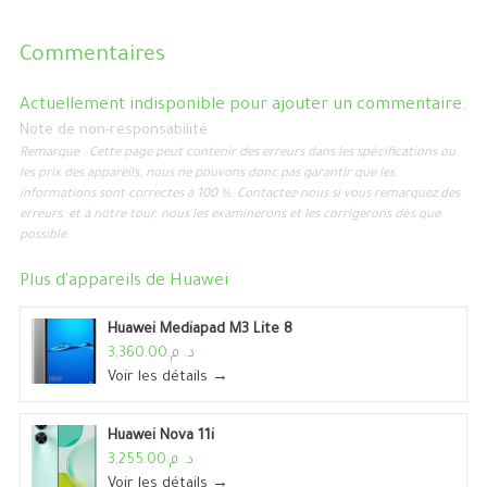
Commentaires
Actuellement indisponible pour ajouter un commentaire.
Note de non-responsabilité
Remarque : Cette page peut contenir des erreurs dans les spécifications ou
les prix des appareils, nous ne pouvons donc pas garantir que les
informations sont correctes à 100 %. Contactez-nous si vous remarquez des
erreurs, et à notre tour, nous les examinerons et les corrigerons dès que
possible.
Plus d'appareils de
Huawei
Huawei Mediapad M3 Lite 8
د. م.3,360.00
Voir les détails →
Huawei Nova 11i
د. م.3,255.00
Voir les détails →