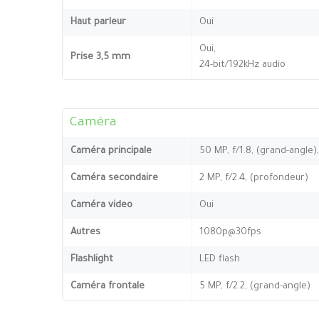
Haut parleur
Oui
Oui,
Prise 3,5 mm
24-bit/192kHz audio
Caméra
Caméra principale
50 MP, f/1.8, (grand-angle)
Caméra secondaire
2 MP, f/2.4, (profondeur)
Caméra video
Oui
Autres
1080p@30fps
Flashlight
LED flash
Caméra frontale
5 MP, f/2.2, (grand-angle)