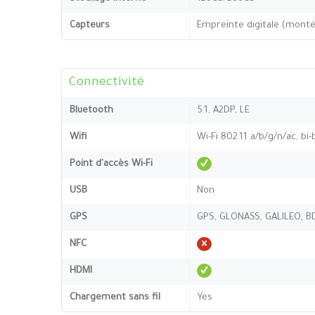
Capteurs
Empreinte digitale (monté
Connectivité
Bluetooth
5.1, A2DP, LE
Wifi
Wi-Fi 802.11 a/b/g/n/ac, bi-
Point d'accès Wi-Fi
USB
Non
GPS
GPS, GLONASS, GALILEO, B
NFC
HDMI
Chargement sans fil
Yes