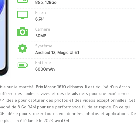
8Go, 128Go
Ecran
6.74"
Caméra
50MP
Système
Android 12, Magic UI 6.1
Batterie
6000mAh
ible sur le marché,
Prix Maroc 1670 dirhams
. Il est équipé d’un écran
offrant des couleurs vives et des détails nets pour une expérience
MP, idéale pour capturer des photos et des vidéos exceptionnelles. Cet
agné de 8 Go RAM pour une performance fluide et rapide. En ce qui
GB, idéale pour stocker toutes vos données, photos et applications. De
lus, Il a été lancé le 2023, avril 04.