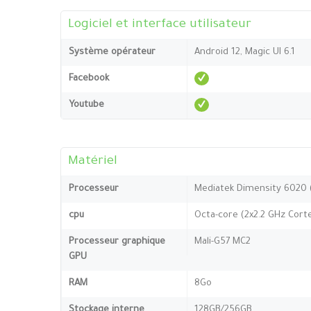
Logiciel et interface utilisateur
Système opérateur
Android 12, Magic UI 6.1
Facebook
Youtube
Matériel
Processeur
Mediatek Dimensity 6020 
cpu
Octa-core (2x2.2 GHz Cort
Processeur graphique
Mali-G57 MC2
GPU
RAM
8Go
Stockage interne
128GB/256GB