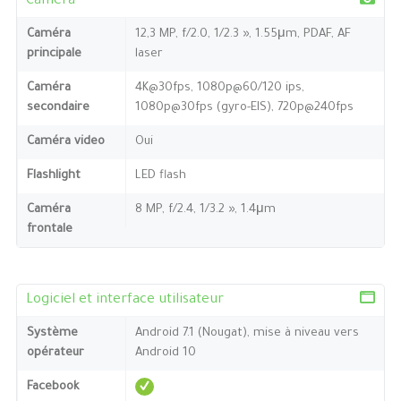
Caméra
Caméra
12,3 MP, f/2.0, 1/2.3 », 1.55μm, PDAF, AF
principale
laser
Caméra
4K@30fps, 1080p@60/120 ips,
secondaire
1080p@30fps (gyro-EIS), 720p@240fps
Caméra video
Oui
Flashlight
LED flash
Caméra
8 MP, f/2.4, 1/3.2 », 1.4μm
frontale
Logiciel et interface utilisateur
Système
Android 7.1 (Nougat), mise à niveau vers
opérateur
Android 10
Facebook