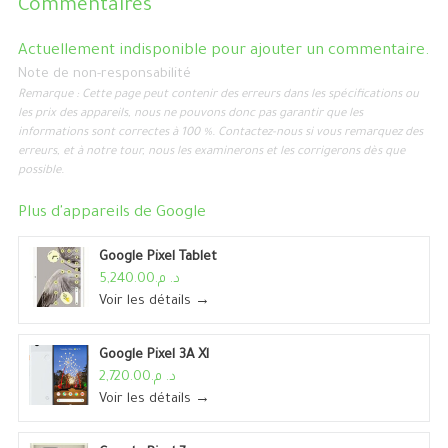
Commentaires
Actuellement indisponible pour ajouter un commentaire.
Note de non-responsabilité
Remarque : Cette page peut contenir des erreurs dans les spécifications ou
les prix des appareils, nous ne pouvons donc pas garantir que les
informations sont correctes à 100 %. Contactez-nous si vous remarquez des
erreurs, et à notre tour, nous les examinerons et les corrigerons dès que
possible.
Plus d'appareils de
Google
Google Pixel Tablet
د. م.5,240.00
Voir les détails →
Google Pixel 3A Xl
د. م.2,720.00
Voir les détails →