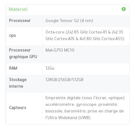
Matériel
Processeur
Google Tensor G2 (4 nm)
Octa-core (2x2.85 GHz Cortex-X1 & 2x2.35
cpu
GHz Cortex-A76 & 4x1.80 GHz Cortex-A55)
Processeur
Mali-G710 MC10
graphique GPU
RAM
12Go
Stockage
128GB/256GB/512GB
interne
Empreinte digitale (sous l’écran, optique),
accéléromètre, gyroscope, proximité,
Capteurs
boussole, baromètre, prise en charge de
l’Ultra Wideband (UWB)