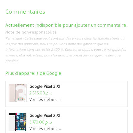
Commentaires
Actuellement indisponible pour ajouter un commentaire.
Note de non-responsabilité
Remarque : Cette page peut contenir des erreurs dans les spécifications ou
les prix des appareils, nous ne pouvons donc pas garantir que les
informations sont correctes à 100 %. Contactez-nous si vous remarquez des
erreurs, et à notre tour, nous les examinerons et les corrigerons dès que
possible.
Plus d'appareils de
Google
Google Pixel 3 Xl
د. م.2,615.00
Voir les détails →
Google Pixel 2 Xl
د. م.3,770.00
Voir les détails →