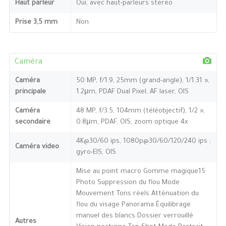
Haut parleur
Oui, avec haut-parleurs stéréo
Prise 3,5 mm
Non
Caméra
Caméra
50 MP, f/1.9, 25mm (grand-angle), 1/1.31 »,
principale
1.2μm, PDAF Dual Pixel, AF laser, OIS
Caméra
48 MP, f/3.5, 104mm (téléobjectif), 1/2 »,
secondaire
0.8μm, PDAF, OIS, zoom optique 4x
4K@30/60 ips, 1080p@30/60/120/240 ips ;
Caméra video
gyro-EIS, OIS
Mise au point macro Gomme magique15
Photo Suppression du flou Mode
Mouvement Tons réels Atténuation du
flou du visage Panorama Équilibrage
manuel des blancs Dossier verrouillé
Autres