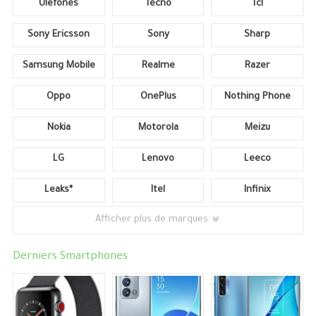
Ulefones
Tecno
Tcl
Sony Ericsson
Sony
Sharp
Samsung Mobile
Realme
Razer
Oppo
OnePlus
Nothing Phone
Nokia
Motorola
Meizu
LG
Lenovo
Leeco
Leaks*
Itel
Infinix
Afficher plus de marques
Derniers Smartphones