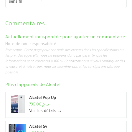
sans fil
Commentaires
Actuellement indisponible pour ajouter un commentaire.
Note de non-responsabilité
Remarque : Cette page peut contenir des erreurs dans les spécifications ou
les prix des appareils, nous ne pouvons donc pas garantir que les
informations sont correctes à 100 %. Contactez-nous si vous remarquez des
erreurs, et à notre tour, nous les examinerons et les corrigerons dès que
possible.
Plus d'appareils de
Alcatel
Alcatel Pop Up
د. م.735.00
Voir les détails →
Alcatel 5v