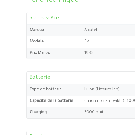
Fiche Technique
Specs & Prix
Marque
Alcatel
Modèle
5v
Prix Maroc
1985
Batterie
Type de batterie
Li-Ion (Lithium Ion)
Capacité de la batterie
(Li-ion non amovible), 40
Charging
3000 mAh