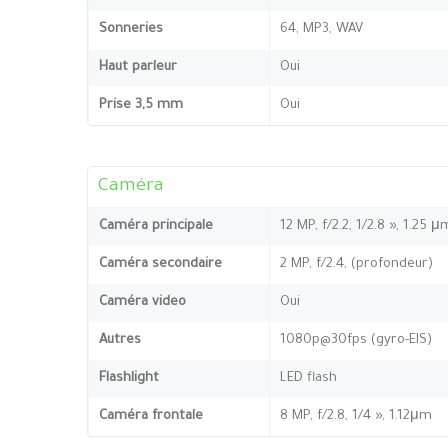
Sonneries
64, MP3, WAV
Haut parleur
Oui
Prise 3,5 mm
Oui
Caméra
Caméra principale
12 MP, f/2.2, 1/2.8 », 1.25 
Caméra secondaire
2 MP, f/2.4, (profondeur)
Caméra video
Oui
Autres
1080p@30fps (gyro-EIS)
Flashlight
LED flash
Caméra frontale
8 MP, f/2.8, 1/4 », 1.12μm