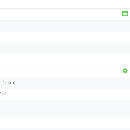
 (12 nm)
A53