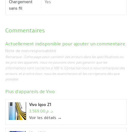
Chargement
Yes
sans fil
Commentaires
Actuellement indisponible pour ajouter un commentaire.
Note de non-responsabilité
Remarque : Cette page peut contenir des erreurs dans les spécifications ou
les prix des appareils, nous ne pouvons donc pas garantir que les
informations sont correctes à 100 %. Contactez-nous si vous remarquez des
erreurs, et à notre tour, nous les examinerons et les corrigerons dès que
possible.
Plus d'appareils de
Vivo
Vivo Iqoo Z1
د. م.3,569.00
Voir les détails →