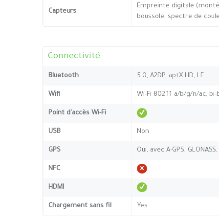
Empreinte digitale (monté
Capteurs
boussole, spectre de coul
Connectivité
Bluetooth
5.0, A2DP, aptX HD, LE
Wifi
Wi-Fi 802.11 a/b/g/n/ac, bi
Point d'accès Wi-Fi
USB
Non
GPS
Oui, avec A-GPS, GLONASS,
NFC
HDMI
Chargement sans fil
Yes