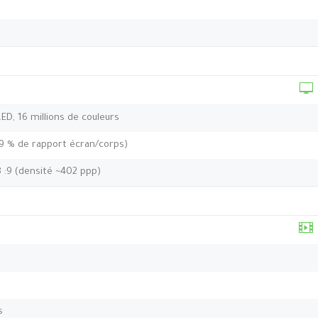
LED, 16 millions de couleurs
,9 % de rapport écran/corps)
8 :9 (densité ~402 ppp)
s