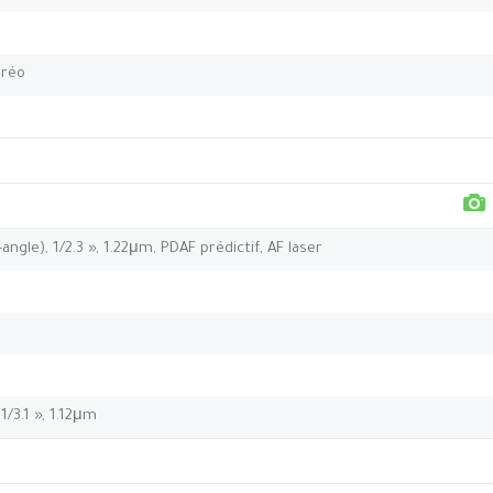
éréo
ngle), 1/2.3 », 1.22μm, PDAF prédictif, AF laser
1/3.1 », 1.12μm