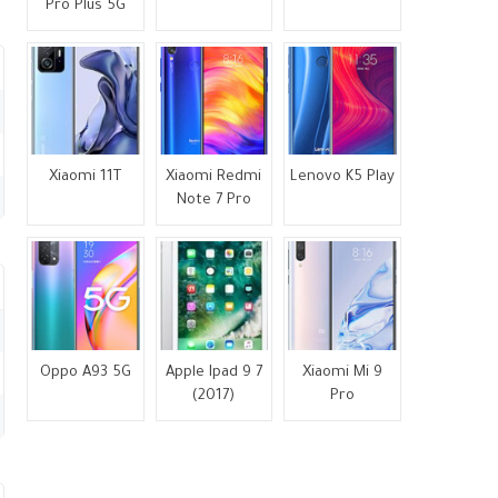
Pro Plus 5G
Xiaomi 11T
Xiaomi Redmi
Lenovo K5 Play
Note 7 Pro
Oppo A93 5G
Apple Ipad 9 7
Xiaomi Mi 9
(2017)
Pro