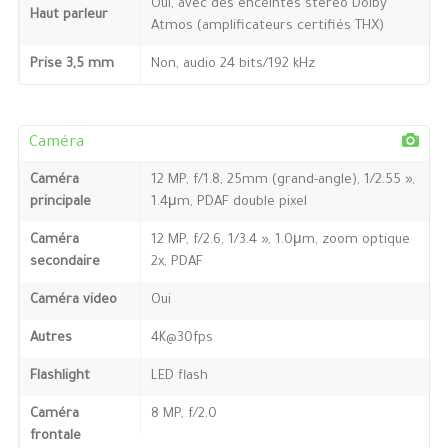
Oui, avec des enceintes stéréo Dolby
Haut parleur
Atmos (amplificateurs certifiés THX)
Prise 3,5 mm
Non, audio 24 bits/192 kHz
Caméra
Caméra
12 MP, f/1.8, 25mm (grand-angle), 1/2.55 »,
principale
1.4μm, PDAF double pixel
Caméra
12 MP, f/2.6, 1/3.4 », 1.0μm, zoom optique
secondaire
2x, PDAF
Caméra video
Oui
Autres
4K@30fps
Flashlight
LED flash
Caméra
8 MP, f/2.0
frontale