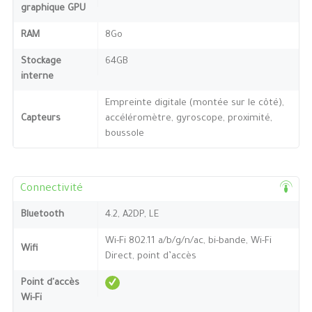
graphique GPU
RAM
8Go
Stockage
64GB
interne
Empreinte digitale (montée sur le côté),
Capteurs
accéléromètre, gyroscope, proximité,
boussole
Connectivité
Bluetooth
4.2, A2DP, LE
Wi-Fi 802.11 a/b/g/n/ac, bi-bande, Wi-Fi
Wifi
Direct, point d’accès
Point d'accès
Wi-Fi