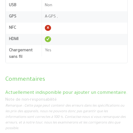
USB
Non
GPS
A-GPS ,
NFC
HDMI
Chargement
Yes
sans fil
Commentaires
Actuellement indisponible pour ajouter un commentaire.
Note de non-responsabilité
Remarque : Cette page peut contenir des erreurs dans les spécifications ou
les prix des appareils, nous ne pouvons donc pas garantir que les
informations sont correctes à 100 %. Contactez-nous si vous remarquez des
erreurs, et à notre tour, nous les examinerons et les corrigerons dès que
possible.