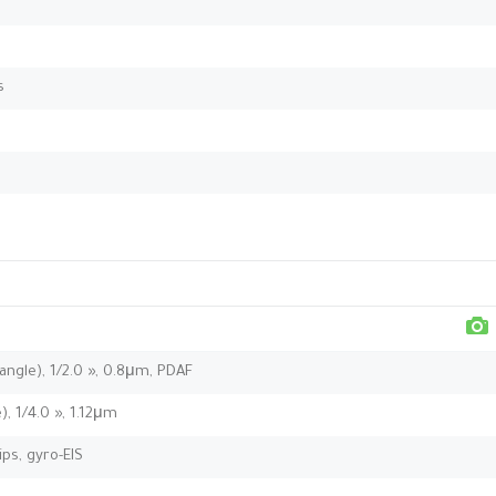
s
angle), 1/2.0 », 0.8μm, PDAF
e), 1/4.0 », 1.12μm
ps, gyro-EIS