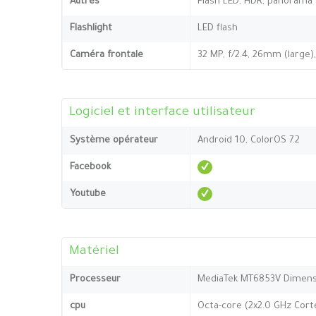
Autres
Flash LED, HDR, panorama
Flashlight
LED flash
Caméra frontale
32 MP, f/2.4, 26mm (large),
Logiciel et interface utilisateur
Système opérateur
Android 10, ColorOS 7.2
Facebook
Youtube
Matériel
Processeur
MediaTek MT6853V Dimensi
cpu
Octa-core (2x2.0 GHz Cort