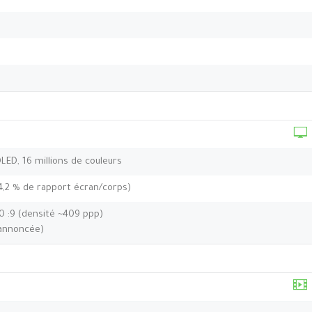
OLED, 16 millions de couleurs
4,2 % de rapport écran/corps)
20 :9 (densité ~409 ppp)
(annoncée)