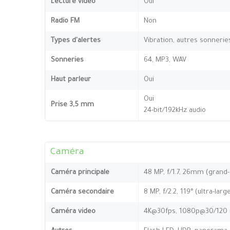
Lecture vidéo
Oui
Radio FM
Non
Types d'alertes
Vibration, autres sonnerie
Sonneries
64, MP3, WAV
Haut parleur
Oui
Oui
Prise 3,5 mm
24-bit/192kHz audio
Caméra
Caméra principale
48 MP, f/1.7, 26mm (grand-
Caméra secondaire
8 MP, f/2.2, 119° (ultra-larg
Caméra video
4K@30fps, 1080p@30/120 i