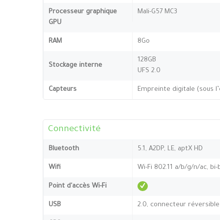
Processeur graphique
Mali-G57 MC3
GPU
RAM
8Go
128GB
Stockage interne
UFS 2.0
Capteurs
Empreinte digitale (sous l
Connectivité
Bluetooth
5.1, A2DP, LE, aptX HD
Wifi
Wi-Fi 802.11 a/b/g/n/ac, bi
Point d'accès Wi-Fi
USB
2.0, connecteur réversibl