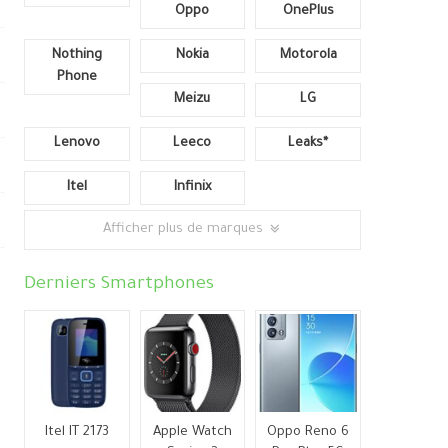
Oppo
OnePlus
Nothing
Nokia
Motorola
Phone
Meizu
LG
Lenovo
Leeco
Leaks*
Itel
Infinix
Afficher plus de marques
Derniers Smartphones
Itel IT 2173
Apple Watch
Oppo Reno 6