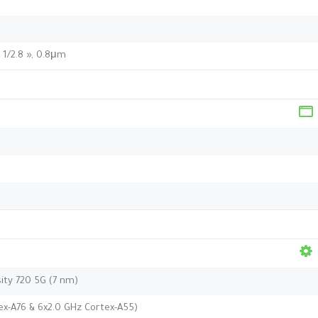
 1/2.8 », 0.8μm
ty 720 5G (7 nm)
ex-A76 & 6x2.0 GHz Cortex-A55)