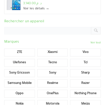
د. م.3,140.00
Voir les détails →
Rechercher un appareil
Marques
Voir tout
ZTE
Xiaomi
Vivo
Ulefones
Tecno
Tcl
Sony Ericsson
Sony
Sharp
Samsung Mobile
Realme
Razer
Oppo
OnePlus
Nothing Phone
Nokia
Motorola
Meizu