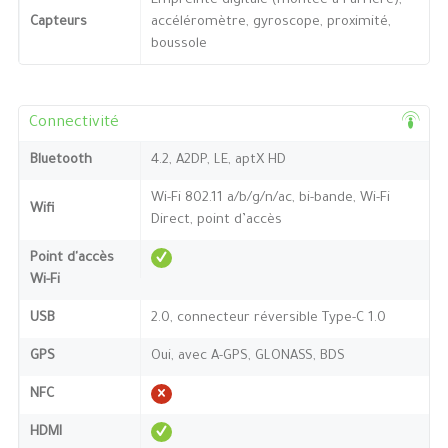
Empreinte digitale (montée à l’arrière),
Capteurs
accéléromètre, gyroscope, proximité,
boussole
Connectivité
Bluetooth
4.2, A2DP, LE, aptX HD
Wi-Fi 802.11 a/b/g/n/ac, bi-bande, Wi-Fi
Wifi
Direct, point d’accès
Point d'accès
Wi-Fi
USB
2.0, connecteur réversible Type-C 1.0
GPS
Oui, avec A-GPS, GLONASS, BDS
NFC
HDMI