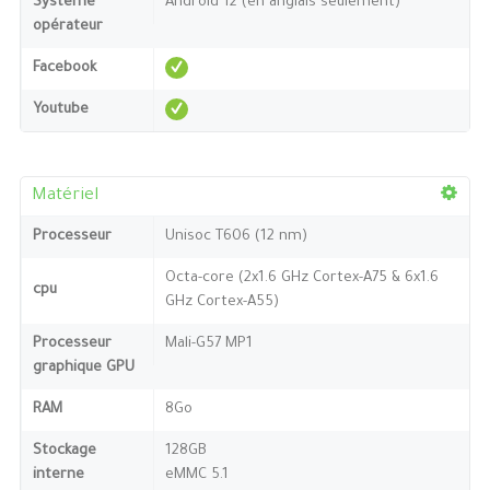
Système
Android 12 (en anglais seulement)
opérateur
Facebook
Youtube
Matériel
Processeur
Unisoc T606 (12 nm)
Octa-core (2x1.6 GHz Cortex-A75 & 6x1.6
cpu
GHz Cortex-A55)
Processeur
Mali-G57 MP1
graphique GPU
RAM
8Go
Stockage
128GB
interne
eMMC 5.1