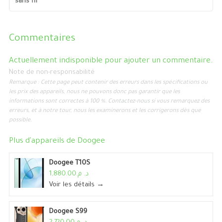
sans fil
Commentaires
Actuellement indisponible pour ajouter un commentaire.
Note de non-responsabilité
Remarque : Cette page peut contenir des erreurs dans les spécifications ou
les prix des appareils, nous ne pouvons donc pas garantir que les
informations sont correctes à 100 %. Contactez-nous si vous remarquez des
erreurs, et à notre tour, nous les examinerons et les corrigerons dès que
possible.
Plus d'appareils de
Doogee
Doogee T10S
د. م.1,880.00
Voir les détails →
Doogee S99