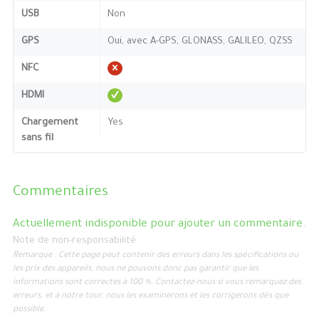
USB
Non
GPS
Oui, avec A-GPS, GLONASS, GALILEO, QZSS
NFC
HDMI
Chargement
Yes
sans fil
Commentaires
Actuellement indisponible pour ajouter un commentaire.
Note de non-responsabilité
Remarque : Cette page peut contenir des erreurs dans les spécifications ou
les prix des appareils, nous ne pouvons donc pas garantir que les
informations sont correctes à 100 %. Contactez-nous si vous remarquez des
erreurs, et à notre tour, nous les examinerons et les corrigerons dès que
possible.