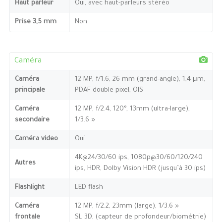
Haut parleur
Oui, avec haut-parleurs stéréo
Prise 3,5 mm
Non
Caméra
Caméra
12 MP, f/1.6, 26 mm (grand-angle), 1,4 μm,
principale
PDAF double pixel, OIS
Caméra
12 MP, f/2.4, 120°, 13mm (ultra-large),
secondaire
1/3.6 »
Caméra video
Oui
4K@24/30/60 ips, 1080p@30/60/120/240
Autres
ips, HDR, Dolby Vision HDR (jusqu’à 30 ips)
Flashlight
LED flash
Caméra
12 MP, f/2.2, 23mm (large), 1/3.6 »
frontale
SL 3D, (capteur de profondeur/biométrie)