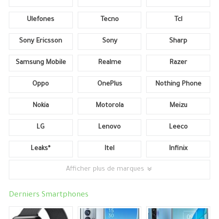
Ulefones
Tecno
Tcl
Sony Ericsson
Sony
Sharp
Samsung Mobile
Realme
Razer
Oppo
OnePlus
Nothing Phone
Nokia
Motorola
Meizu
LG
Lenovo
Leeco
Leaks*
Itel
Infinix
Afficher plus de marques
Derniers Smartphones