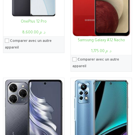
Système:
Android 13
Système:
Android 11, XOS 8
Batterie:
5000mAh
Batterie:
5000mAh
Voir les détails →
Voir les détails →
OnePlus 12 Pro
د. م.8,600.00
Samsung Galaxy A12 Nacho
Comparer avec un autre
appareil
د. م.1,775.00
Comparer avec un autre
appareil
Processeur:
Exynos 1330
RAM:
4Go/6Go
Stockage:
4Go, 128Go
Processeur:
Mediatek Helio G36
Ecran:
6.6"
RAM:
2 à 4 Go de RAM
Caméra:
50MP
Stockage:
64 Go, 128 Go
Système:
Android 13, One UI Core 5
Ecran:
6,71 pouces
Batterie:
5000mAh
Caméra:
13 députés
Voir les détails →