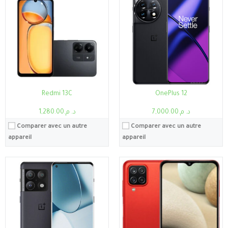
Processeur:
Qualcomm Snapdragon 8 Gen3
Ecran:
6.5"
RAM:
12 GB
Caméra:
48MP
Stockage:
256 Go - 512 Go
Système:
Android 11, One UI 3.1
Ecran:
6,73 pouces
Batterie:
5000mAh
Caméra:
108 MP
Voir les détails →
Système:
Android 14
Batterie:
4800 mAh
Voir les détails →
Redmi 13C
OnePlus 12
د. م.7,000.00
د. م.1,280.00
Comparer avec un autre
Comparer avec un autre
appareil
appareil
Processeur:
Helio G99
Processeur:
Helio G96
RAM:
8Go
RAM:
8Go
Stockage:
8Go, 256Go
Stockage:
8Go, 128Go
Ecran:
6.78"
Ecran:
6.95"
Caméra:
108MP
Caméra:
64MP