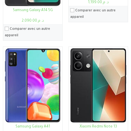
د. م.1,199.00
Samsung Galaxy A14 5G
Comparer avec un autre
appareil
د. م.2,090.00
Comparer avec un autre
appareil
Processeur:
Helio G80
RAM:
4Go/6Go
Stockage:
4Go, 64Go
Processeur:
Kirin 9000S
Ecran:
6.4"
RAM:
8/12 Go
Caméra:
48MP
Stockage:
128/256/512 Go
Système:
Android 11, One UI Core 3.1
Ecran:
OLED - 11.0 Inches - 120 Hz
Batterie:
6000mAh
Caméra:
13 + 8 MP
Voir les détails →
Système:
Système d’exploitation Harmony 4.0
Batterie:
Lithium Polymer
Voir les détails →
Samsung Galaxy A41
Xiaomi Redmi Note 13