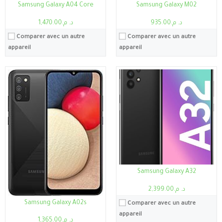
Samsung Galaxy A04 Core
Samsung Galaxy M02
د. م.935.00
د. م.1,470.00
Comparer avec un autre
Comparer avec un autre
appareil
appareil
Processeur:
Mediatek MT8781 Helio G99 (6nm)
Processeur:
Mediatek Dimensité 6100+ (6 nm)
RAM:
4-6Go
RAM:
128 Go 4 Go de RAM, 128 Go 6 Go de RAM
Stockage:
64 Go, 128 Go
Stockage:
128 Go
Ecran:
6.4 pouce
Ecran:
6,72 pouces
Caméra:
50MP (1080p)
Caméra:
50MP 1080p
Système:
Android 14
Système:
Android 13, Realme UI 4.0
Samsung Galaxy A32
Batterie:
5000mAh
Batterie:
5000 mAh
د. م.2,399.00
Voir les détails →
Voir les détails →
Samsung Galaxy A02s
Comparer avec un autre
appareil
د. م.1,365.00