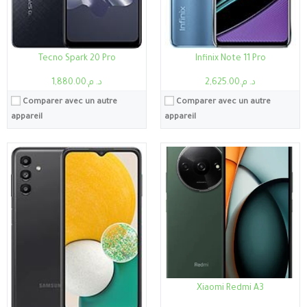
Système:
Android 13, MIUI
Batterie:
Li-Ion 5000 mAh, non amovible
Voir les détails →
Tecno Spark 20 Pro
Infinix Note 11 Pro
د. م.2,625.00
د. م.1,880.00
Comparer avec un autre
Comparer avec un autre
appareil
appareil
Processeur:
Mediatek MT6768 Helio P65 (12nm)
Processeur:
Mediatek Dimensity 6080 (6 nm)
RAM:
4Go
RAM:
6Go/8Go/12Go
Stockage:
4Go, 64Go
Stockage:
6Go, 128Go
Ecran:
6.1"
Ecran:
6.67"
Caméra:
48MP
Caméra:
100MP
Système:
Android 10, One UI 2
Système:
Android 13, MIUI 14
Batterie:
3500mAh
Batterie:
Li-Po 5000mAh
Voir les détails →
Voir les détails →
Xiaomi Redmi A3