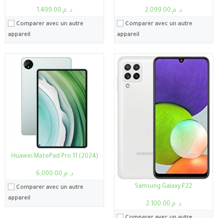
د. م.2,099.00
د. م.1,499.00
Comparer avec un autre
Comparer avec un autre
appareil
appareil
Processeur:
Snapdragon 888 5G
Processeur:
Mali-G78 MP14
RAM:
8Go/12Go
RAM:
12Go/16Go
Stockage:
12Go, 256Go
Stockage:
12Go, 128Go
Ecran:
6.67"
Ecran:
6.8"
Caméra:
108MP
Caméra:
108MP
Système:
Android 11, MIUI 12.5
Système:
Android 11 One UI 3.1
Batterie:
5000mAh
Batterie:
5000mAh
Voir les détails →
Voir les détails →
Huawei MatePad Pro 11 (2024)
د. م.6,000.00
Samsung Galaxy F22
Comparer avec un autre
appareil
د. م.2,100.00