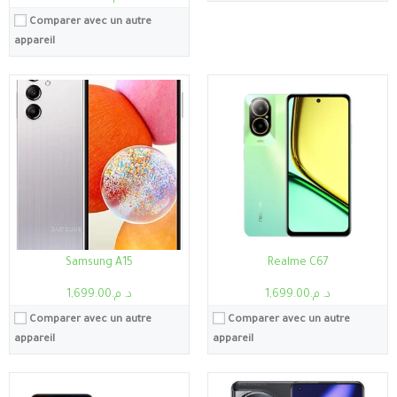
Comparer avec un autre
appareil
Processeur:
MediaTek Helio G99 (MT6789)
Processeur:
Qualcomm Snapdragon 8 Gen3 Octa-Core
RAM:
4-6Go
RAM:
12 GB RAM LPDDR5X
Stockage:
128Go
Stockage:
256 Go, 512 Go
Ecran:
6.74 pouce
Ecran:
6.82 pouce
Caméra:
50 Mpx /1.8
Caméra:
48 MP
Système:
Android 13, MIUI 14
Système:
Android 14
Batterie:
5000mAh
Batterie:
5400 mAh
Voir les détails →
Voir les détails →
Samsung A15
Realme C67
د. م.1,699.00
د. م.1,699.00
Comparer avec un autre
Comparer avec un autre
appareil
appareil
Processeur:
Exynos 850
RAM:
4Go
Stockage:
4Go, 32Go